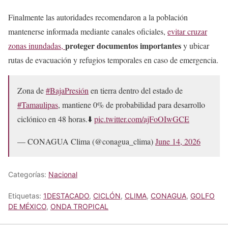
Finalmente las autoridades recomendaron a la población
mantenerse informada mediante canales oficiales,
evitar cruzar
proteger documentos importantes
zonas inundadas,
y ubicar
rutas de evacuación y refugios temporales en caso de emergencia.
Zona de
#BajaPresión
en tierra dentro del estado de
#Tamaulipas
, mantiene 0% de probabilidad para desarrollo
ciclónico en 48 horas.⬇️
pic.twitter.com/ajFoOIwGCE
— CONAGUA Clima (@conagua_clima)
June 14, 2026
Categorías:
Nacional
Etiquetas:
1DESTACADO
,
CICLÓN
,
CLIMA
,
CONAGUA
,
GOLFO
DE MÉXICO
,
ONDA TROPICAL