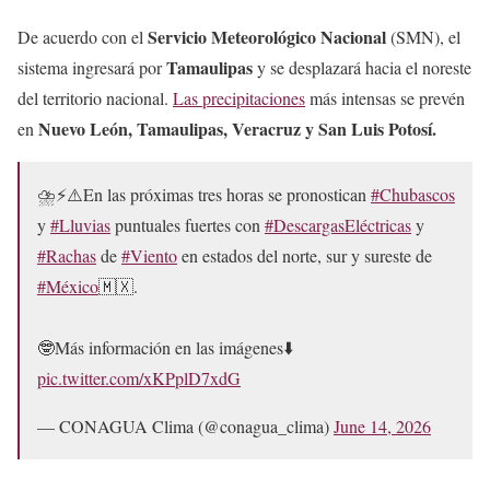
Servicio Meteorológico Nacional
De acuerdo con el
(SMN), el
Tamaulipas
sistema ingresará por
y se desplazará hacia el noreste
del territorio nacional.
Las precipitaciones
más intensas se prevén
Nuevo León, Tamaulipas, Veracruz y San Luis Potosí.
en
⛈️⚡️⚠️En las próximas tres horas se pronostican
#Chubascos
y
#Lluvias
puntuales fuertes con
#DescargasEléctricas
y
#Rachas
de
#Viento
en estados del norte, sur y sureste de
#México
🇲🇽.
🤓Más información en las imágenes⬇️
pic.twitter.com/xKPplD7xdG
— CONAGUA Clima (@conagua_clima)
June 14, 2026