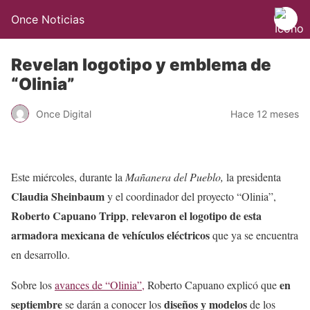
Once Noticias
Revelan logotipo y emblema de
“Olinia”
Once Digital
Hace 12 meses
Este miércoles, durante la
Mañanera del Pueblo,
la presidenta
Claudia Sheinbaum
y el coordinador del proyecto “Olinia”,
Roberto Capuano Tripp
relevaron el logotipo de esta
,
armadora mexicana de vehículos eléctricos
que ya se encuentra
en desarrollo.
en
Sobre los
avances de “Olinia”,
Roberto Capuano explicó que
septiembre
diseños y modelos
se darán a conocer los
de los