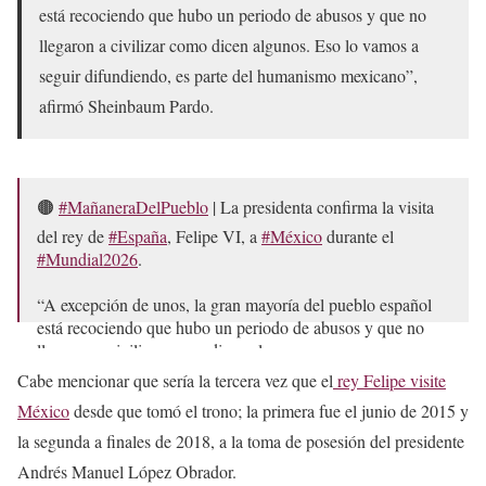
está recociendo que hubo un periodo de abusos y que no
llegaron a civilizar como dicen algunos. Eso lo vamos a
seguir difundiendo, es parte del humanismo mexicano”,
afirmó Sheinbaum Pardo.
🟤
#MañaneraDelPueblo
| La presidenta confirma la visita
del rey de
#España
, Felipe VI, a
#México
durante el
#Mundial2026
.
“A excepción de unos, la gran mayoría del pueblo español
está recociendo que hubo un periodo de abusos y que no
llegaron a civilizar como dicen algunos.…
pic.twitter.com/xZAMoP4hnf
Cabe mencionar que sería la tercera vez que el
rey Felipe visite
México
desde que tomó el trono; la primera fue el junio de 2015 y
— Once Noticias (@OnceNoticiasTV)
May 18, 2026
la segunda a finales de 2018, a la toma de posesión del presidente
Andrés Manuel López Obrador.