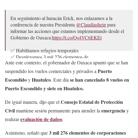
En seguimiento al huracán Erick, nos enlazamos a la
conferencia de nuestra Presidenta
@Claudiashein
para
informar las acciones que estamos implementando desde el
Gobierno de Oaxaca:
https://t.co/Qs4VC6EKEt
✅ Habilitamos refugios temporales
✅ Desplegamos 3 mil 276 elementos de…
Ante este contexto, el gobernador de Oaxaca apuntó que se han
— Salomón Jara Cruz (@salomonj)
June 19, 2025
Puerto
suspendido los vuelos comerciales y privados a
Escondido
Huatulco
se han cancelado 8 vuelos en
y
. Este día
Puerto Escondido y siete en Huatulco.
Consejo Estatal de Protección
De igual manera, dijo que el
Civil
emergencia
mantiene sesión permanente para atender la
y
evaluación de daños
realizar
.
3 mil 276 elementos de corporaciones
Asimismo, señaló que