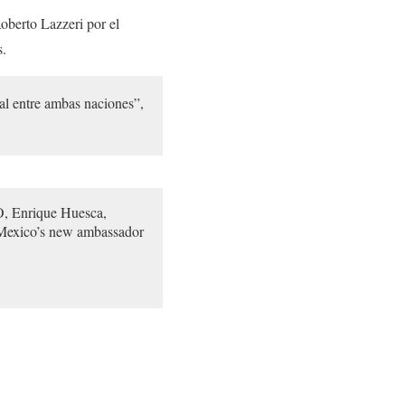
Roberto Lazzeri por el
s.
ral entre ambas naciones”,
O, Enrique Huesca,
s Mexico’s new ambassador