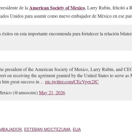
American Society of Mexico
residente de la
, Larry Rubin, felicitó a 
stados Unidos para asumir como nuevo embajador de México en ese paí
 éxitos en esta importante encomienda para fortalecer la relación bilate
e president of the American Society of Mexico, Larry Rubin, and CE
eri on receiving the agrément granted by the United States to serve a
sh him great success in…
pic.twitter.com/CEcVgex2JC
 Mexico (@amsocmx)
May 21, 2026
MBAJADOR
,
ESTEBAN MOCTEZUMA
,
EUA