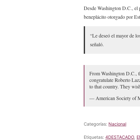
Desde Washington D.C., el p
beneplácito otorgado por E
“Le deseó el mayor de los
señaló.
From Washington D.C., th
congratulate Roberto Lazz
to that country. They wi
— American Society of
Categorías:
Nacional
Etiquetas:
4DESTACADO
,
E