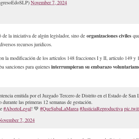
ngresoEdoSLP)
November 7, 2024
organizaciones civiles
 de la iniciativa de algún legislador, sino de
que
 diversos recursos jurídicos.
n la modificación de los artículos 148 fracciones I y II, artículo 149 y 
interrumpieran su embarazo voluntariam
aba sanciones para quienes
tencia emitida por el Juzgado Tercero de Distrito en el Estado de San 
to durante las primeras 12 semanas de gestación.
ne
#AbortoLegal
! 💚
#QueSubaLaMarea
#JusticiaReproductiva
pic.tw
November 7, 2024