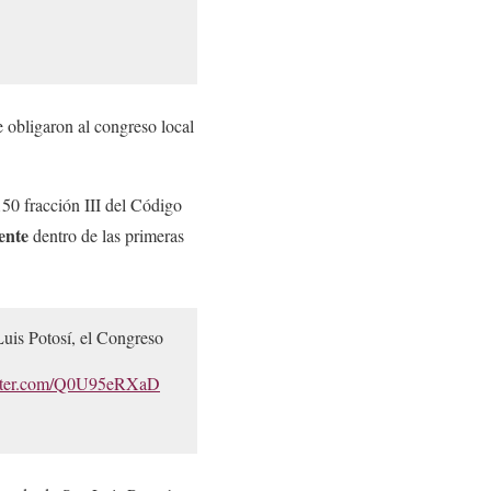
 obligaron al congreso local
150 fracción III del Código
ente
dentro de las primeras
Luis Potosí, el Congreso
itter.com/Q0U95eRXaD