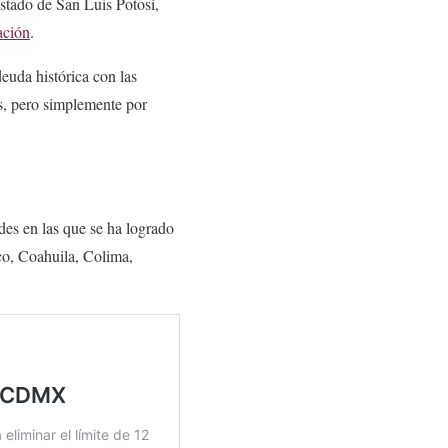
Estado de San Luis Potosí,
ación
.
euda histórica con las
as, pero simplemente por
des en las que se ha logrado
co, Coahuila, Colima,