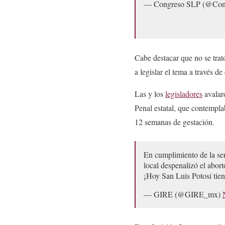
— Congreso SLP (@Co
Cabe destacar que no se trató
a legislar el tema a través de
Las y los
legisladores
avalaro
Penal estatal, que contempl
12 semanas de gestación.
En cumplimiento de la sen
local despenalizó el abor
¡Hoy San Luis Potosí tie
— GIRE (@GIRE_mx)