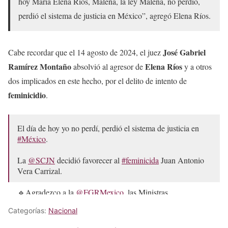
hoy María Elena Ríos, Malena, la ley Malena, no perdió,
perdió el sistema de justicia en México”, agregó Elena Ríos.
José Gabriel
Cabe recordar que el 14 agosto de 2024, el juez
Ramírez Montaño
Elena Ríos
absolvió al agresor de
y a otros
dos implicados en este hecho, por el delito de intento de
feminicidio
.
El día de hoy yo no perdí, perdió el sistema de justicia en
#México
.
La
@SCJN
decidió favorecer al
#feminicida
Juan Antonio
Vera Carrizal.
🔹Agradezco a la
@FGRMexico
, las Ministras
@lorettaortiza
,
@YasminEsquivel_
y al Ministro
Categorías:
Nacional
@HugoAguilarOrti
que mostraron su compromiso por…
pic.twitter.com/1Wo1j4jsHQ