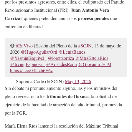
por los presuntos agresores, entre ellos, el exdiputado del Partido
Juan Antonio Vera
Revolucionario Institucional (PRI),
Carrizal
proceso penales
, quienes pretenden anular los
que
enfrentan en libertad.
🔴
#EnVivo
| Sesión del Pleno de la
#SCJN
, 13 de mayo de
2026.
@HugoAguilarOrti
@LeniaBatres
@YasminEsquivel_
@lorettaortiza
@MtraEstelaRios
@IrvingEspinosa_
@AristidesRodri
@Giovanni_F_M
https://t.co/04Iazh6E6z
— Suprema Corte (@SCJN)
May 13, 2026
Sin debate ni pronunciamiento alguno, las y los ministros del
tribunales de Oaxaca
pleno regresaron a los
, la solicitud de
ejercicio de la facultad de atracción del alto tribunal, promovida
por la FGR.
María Elena Ríos lamentó la resolución del Máximo Tribunal