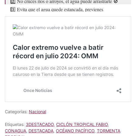
2️⃣ No cruces ríos o arroyos, el agua puede arrastrarte 🚫
3️⃣ Evita que el agua quede estancada, previenes
enfermedades 🚫
4️⃣ En tormentas eléctricas,…
pic.twitter.com/Zbc5o9aF5z
— Coordinación Nacional de Protección Civil
(@CNPC_MX)
August 6, 2024
Categorías:
Nacional
Etiquetas:
3DESTACADO
,
CICLÓN TROPICAL FABIO
,
CONAGUA
,
DESTACADA
,
OCÉANO PACÍFICO
,
TORMENTA