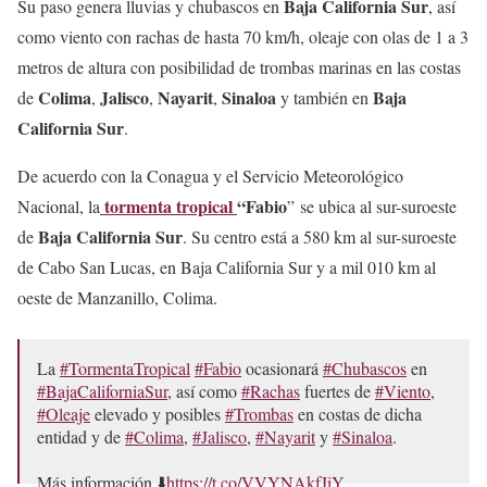
Baja California Sur
Su paso genera lluvias y chubascos en
, así
como viento con rachas de hasta 70 km/h, oleaje con olas de 1 a 3
metros de altura con posibilidad de trombas marinas en las costas
Colima
Jalisco
Nayarit
Sinaloa
Baja
de
,
,
,
y
también en
California Sur
.
De acuerdo con la Conagua y el Servicio Meteorológico
tormenta tropical
“Fabio
Nacional, la
” se ubica al sur-suroeste
Baja California Sur
de
. Su centro está a 580 km al sur-suroeste
de Cabo San Lucas, en Baja California Sur y a mil 010 km al
oeste de Manzanillo, Colima.
La
#TormentaTropical
#Fabio
ocasionará
#Chubascos
en
#BajaCaliforniaSur
, así como
#Rachas
fuertes de
#Viento
,
#Oleaje
elevado y posibles
#Trombas
en costas de dicha
entidad y de
#Colima
,
#Jalisco
,
#Nayarit
y
#Sinaloa
.
Más información ⬇️
https://t.co/VVYNAkfJiY