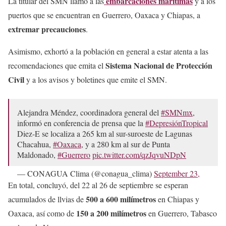
embarcaciones marítimas
La titular del SMN llamó a las
y a los
puertos que se encuentran en Guerrero, Oaxaca y Chiapas, a
extremar precauciones
.
Asimismo, exhortó a la población en general a estar atenta a las
Sistema Nacional de Protección
recomendaciones que emita el
Civil
y a los avisos y boletines que emite el SMN.
Alejandra Méndez, coordinadora general del
#SMNmx
,
informó en conferencia de prensa que la
#DepresiónTropical
Diez-E se localiza a 265 km al sur-suroeste de Lagunas
Chacahua,
#Oaxaca
, y a 280 km al sur de Punta
Maldonado,
#Guerrero
pic.twitter.com/qzJqvuNDpN
— CONAGUA Clima (@conagua_clima)
September 23,
2024
En total, concluyó, del 22 al 26 de septiembre se esperan
500 a 600 milímetros
acumulados de llvias de
en Chiapas y
150 a 200 milímetros
Oaxaca, así como de
en Guerrero, Tabasco