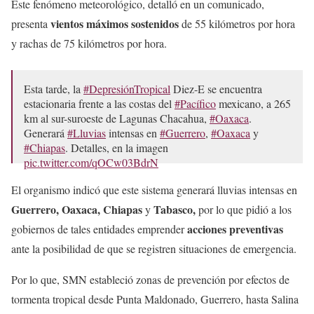
Este fenómeno meteorológico, detalló en un comunicado,
vientos máximos sostenidos
presenta
de 55 kilómetros por hora
y rachas de 75 kilómetros por hora.
Esta tarde, la
#DepresiónTropical
Diez-E se encuentra
estacionaria frente a las costas del
#Pacífico
mexicano, a 265
km al sur-suroeste de Lagunas Chacahua,
#Oaxaca
.
Generará
#Lluvias
intensas en
#Guerrero
,
#Oaxaca
y
#Chiapas
. Detalles, en la imagen
pic.twitter.com/qOCw03BdrN
— CONAGUA Clima (@conagua_clima)
September 23,
El organismo indicó que este sistema generará lluvias intensas en
2024
Guerrero, Oaxaca, Chiapas
Tabasco,
y
por lo que pidió a los
acciones preventivas
gobiernos de tales entidades emprender
ante la posibilidad de que se registren situaciones de emergencia.
Por lo que, SMN estableció zonas de prevención por efectos de
tormenta tropical desde Punta Maldonado, Guerrero, hasta Salina