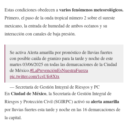
varios fenómenos meteorológicos.
Estas condiciones obedecen a
Primero, el paso de la onda tropical número 2 sobre el sureste
mexicano, la entrada de humedad de ambos océanos y su
interacción con canales de baja presión.
Se activa Alerta amarilla por pronóstico de lluvias fuertes
con posible caída de granizo para la tarde y noche de este
martes 03/06/2025 en todas las demarcaciones de la Ciudad
de México.
#LaPrevenciónEsNuestraFuerza
pic.twitter.com/1csUfo8Xtx
— Secretaría de Gestión Integral de Riesgos y PC
(@SGIRPC_CDMX)
June 3, 2025
Ciudad de México
En
, la Secretaría de Gestión Integral de
alerta amarilla
Riesgos y Protección Civil (SGIRPC) activó su
por lluvias fuertes esta tarde y noche en las 16 demarcaciones de
la capital.