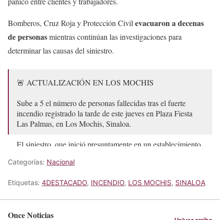
pánico entre clientes y trabajadores.
evacuaron a decenas
Bomberos, Cruz Roja y Protección Civil
de personas
mientras continúan las investigaciones para
determinar las causas del siniestro.
🚨 ACTUALIZACIÓN EN LOS MOCHIS
Sube a 5 el número de personas fallecidas tras el fuerte
incendio registrado la tarde de este jueves en Plaza Fiesta
Las Palmas, en Los Mochis, Sinaloa.
El siniestro, que inició presuntamente en un establecimiento
de comida, se propagó rápidamente…
Categorías:
Nacional
pic.twitter.com/sUaa175t0P
— Azucena Uresti (@azucenau)
May 8, 2026
Etiquetas:
4DESTACADO
,
INCENDIO
,
LOS MOCHIS
,
SINALOA
Once Noticias