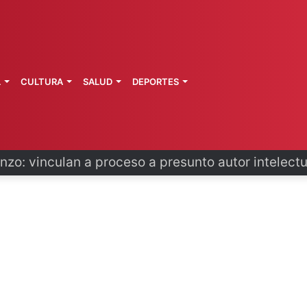
L
CULTURA
SALUD
DEPORTES
primeros técnicos ferroviarios del Conalep