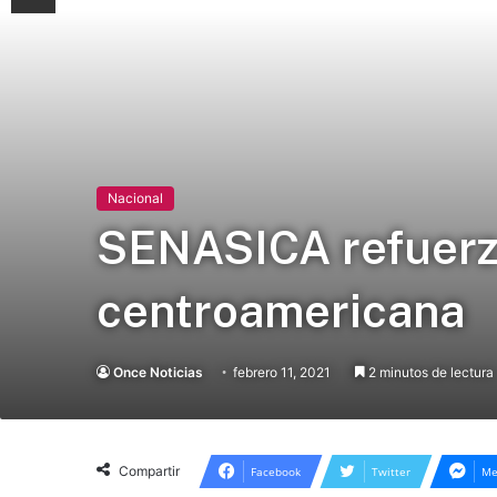
Nacional
SENASICA refuerza
centroamericana
Once Noticias
febrero 11, 2021
2 minutos de lectura
Compartir
Facebook
Twitter
Me