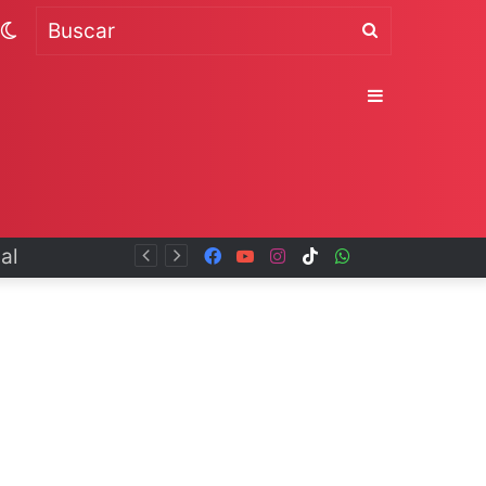
Switch
Buscar
skin
Sidebar
Facebook
YouTube
Instagram
TikTok
WhatsApp
x