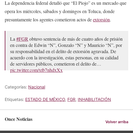
La dependencia federal detalló que “El Piojo” es un mercado que
opera los miércoles, sábados y domingos en Toluca, donde
presuntamente los agentes cometieron actos de
extorsión
.
La
#FGR
obtuvo sentencia de más de cuatro años de prisión
en contra de Edwin “N”, Gonzalo “N” y Mauricio “N”, por
su responsabilidad en el delito de extorsión agravada. De
acuerdo con la investigación, estas personas, en su calidad
de servidores públicos, cometieron el delito de…
pic.twitter.com/xtb7nhdxXx
— FGR México (@FGRMexico)
May 10, 2026
Categorías:
Nacional
Etiquetas:
ESTADO DE MÉXICO
,
FGR
,
INHABILITACIÓN
Once Noticias
Volver arriba