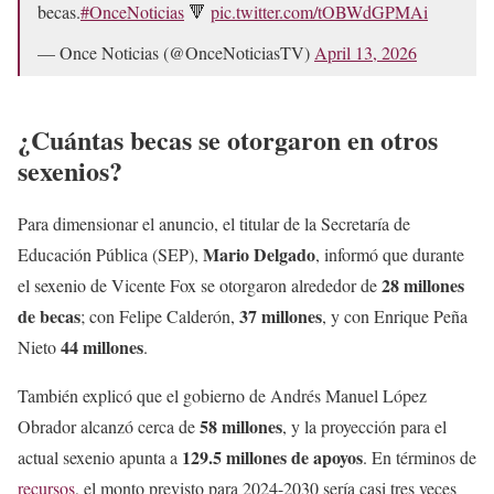
becas.
#OnceNoticias
🔻
pic.twitter.com/tOBWdGPMAi
— Once Noticias (@OnceNoticiasTV)
April 13, 2026
¿Cuántas becas se otorgaron en otros
sexenios?
Para dimensionar el anuncio, el titular de la Secretaría de
Mario Delgado
Educación Pública (SEP),
, informó que durante
28 millones
el sexenio de Vicente Fox se otorgaron alrededor de
de becas
37 millones
; con Felipe Calderón,
, y con Enrique Peña
44 millones
Nieto
.
También explicó que el gobierno de Andrés Manuel López
58 millones
Obrador alcanzó cerca de
, y la proyección para el
129.5 millones de apoyos
actual sexenio apunta a
. En términos de
recursos
, el monto previsto para 2024-2030 sería casi tres veces