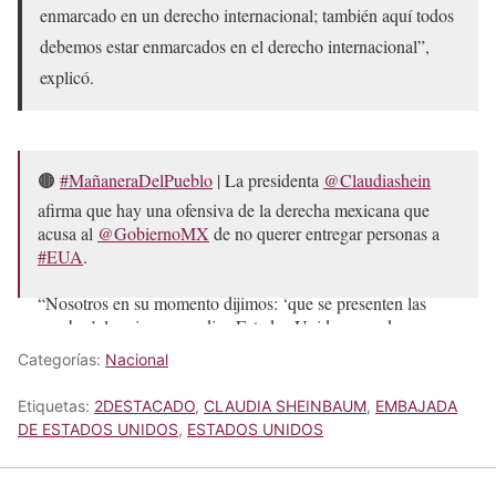
enmarcado en un derecho internacional; también aquí todos
debemos estar enmarcados en el derecho internacional”,
explicó.
🟤
#MañaneraDelPueblo
| La presidenta
@Claudiashein
afirma que hay una ofensiva de la derecha mexicana que
acusa al
@GobiernoMX
de no querer entregar personas a
#EUA
.
“Nosotros en su momento dijimos: ‘que se presenten las
pruebas’, lo mismo que dice Estados Unidos cuando…
pic.twitter.com/RyrGkbvLuE
Categorías:
Nacional
— Once Noticias (@OnceNoticiasTV)
May 19, 2026
Etiquetas:
2DESTACADO
,
CLAUDIA SHEINBAUM
,
EMBAJADA
DE ESTADOS UNIDOS
,
ESTADOS UNIDOS