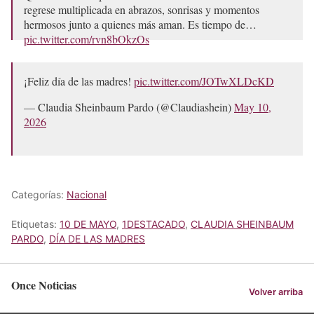
regrese multiplicada en abrazos, sonrisas y momentos
hermosos junto a quienes más aman. Es tiempo de…
pic.twitter.com/rvn8bOkzOs
— Claudia Sheinbaum Pardo (@Claudiashein)
May 10,
2026
¡Feliz día de las madres!
pic.twitter.com/JOTwXLDcKD
— Claudia Sheinbaum Pardo (@Claudiashein)
May 10,
2026
Categorías:
Nacional
Etiquetas:
10 DE MAYO
,
1DESTACADO
,
CLAUDIA SHEINBAUM
PARDO
,
DÍA DE LAS MADRES
Once Noticias
Volver arriba