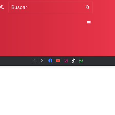
Switch
Buscar
skin
Sidebar
Facebook
YouTube
Instagram
TikTok
WhatsApp
x