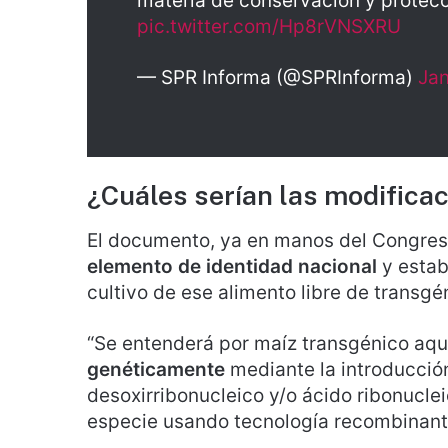
materia de conservación y protecc
pic.twitter.com/Hp8rVNSXRU
— SPR Informa (@SPRInforma)
Jan
¿Cuáles serían las modifica
El documento, ya en manos del Congreso
elemento de identidad nacional
y estab
cultivo de ese alimento libre de transgé
“Se entenderá por maíz transgénico aqu
genéticamente
mediante la introducción
desoxirribonucleico y/o ácido ribonucle
especie usando tecnología recombinante”,