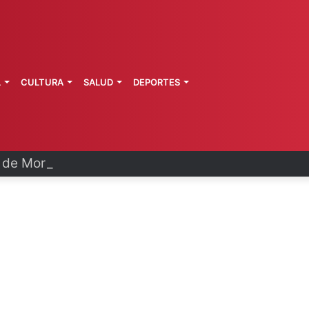
L
CULTURA
SALUD
DEPORTES
a de Morelos investiga explosión de pipa