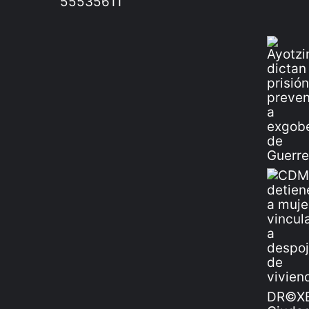
55535611
DR©XE