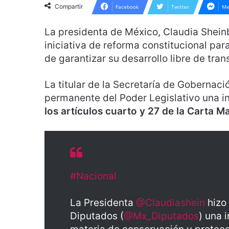
Compartir
Facebook
Twitter
Me
La presidenta de México, Claudia Shein
iniciativa de reforma constitucional par
de garantizar su desarrollo libre de tra
La titular de la Secretaría de Gobernaci
permanente del Poder Legislativo una i
los artículos cuarto y 27 de la Carta M
#Nacional
La Presidenta
@Claudiashein
hizo 
Diputados (
@Mx_Diputados
) una 