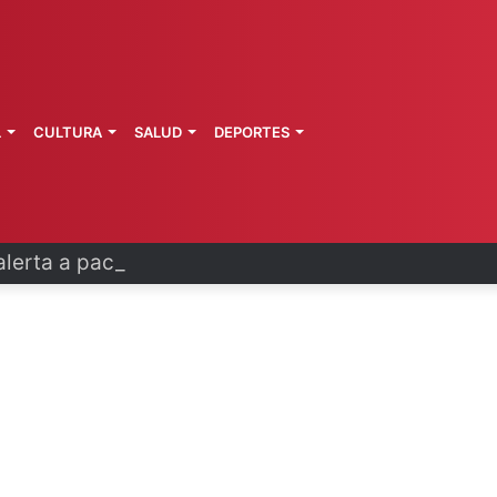
L
CULTURA
SALUD
DEPORTES
erta a pacientes por hackeo de datos