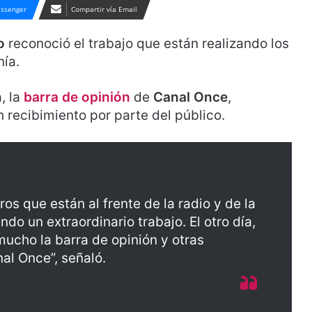
ssenger
Compartir vía Email
o
reconoció el trabajo que están realizando los
nía.
, la
barra de opinión
de
Canal Once
,
n recibimiento por parte del público.
ros que están al frente de la radio y de la
ndo un extraordinario trabajo. El otro día,
mucho la barra de opinión y otras
al Once”, señaló.