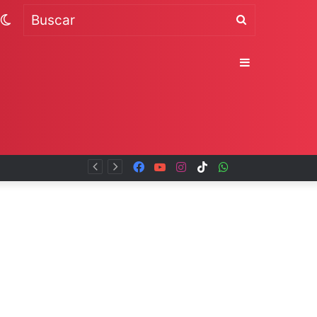
Switch
Buscar
skin
Sidebar
Facebook
YouTube
Instagram
TikTok
WhatsApp
x