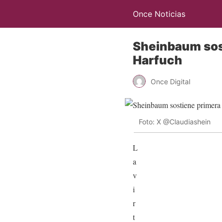
Once Noticias
Sheinbaum sost
Harfuch
Once Digital
Foto: X @Claudiashein
L
a
v
i
r
t