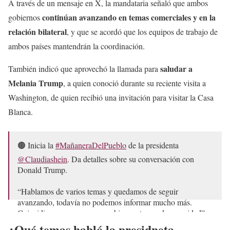
A través de un mensaje en X, la mandataria señaló que ambos
continúan avanzando en temas comerciales y en la
gobiernos
relación bilateral
, y que se acordó que los equipos de trabajo de
ambos países mantendrán la coordinación.
saludar a
También indicó que aprovechó la llamada para
Melania Trump
, a quien conoció durante su reciente visita a
Washington, de quien recibió una invitación para visitar la Casa
Blanca.
🟤 Inicia la
#MañaneraDelPueblo
de la presidenta
@Claudiashein
. Da detalles sobre su conversación con
Donald Trump.
“Hablamos de varios temas y quedamos de seguir
avanzando, todavía no podemos informar mucho más.
Coincidimos que vamos muy bien en temas de seguridad”,
asegura.…
pic.twitter.com/4oogKFlqJA
¿Qué temas habló la presidneta