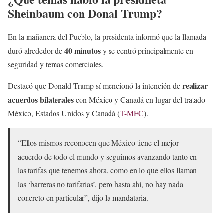
Sheinbaum con Donal Trump?
— Once Noticias (@OnceNoticiasTV)
January 29, 2026
En la mañanera del Pueblo, la presidenta informó que la llamada
40 minutos
duró alrededor de
y se centró principalmente en
seguridad y temas comerciales.
realizar
Destacó que Donald Trump sí mencionó la intención de
acuerdos bilaterales
con México y Canadá en lugar del tratado
México, Estados Unidos y Canadá (
T-MEC
).
“Ellos mismos reconocen que México tiene el mejor
acuerdo de todo el mundo y seguimos avanzando tanto en
las tarifas que tenemos ahora, como en lo que ellos llaman
las ‘barreras no tarifarias’, pero hasta ahí, no hay nada
concreto en particular”, dijo la mandataria.