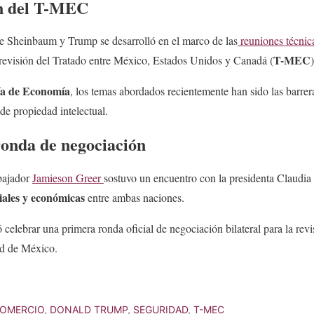
ón del T-MEC
re Sheinbaum y Trump se desarrolló en el marco de las
reuniones técnic
T-MEC
 revisión del Tratado entre México, Estados Unidos y Canadá (
)
ía de Economía
, los temas abordados recientemente han sido las barrer
de propiedad intelectual.
ronda de negociación
mbajador
Jamieson Greer
sostuvo un encuentro con la presidenta Claudi
iales
y económicas
entre ambas naciones.
 celebrar una primera ronda oficial de negociación bilateral para la re
ad de México.
OMERCIO
,
DONALD TRUMP
,
SEGURIDAD
,
T-MEC