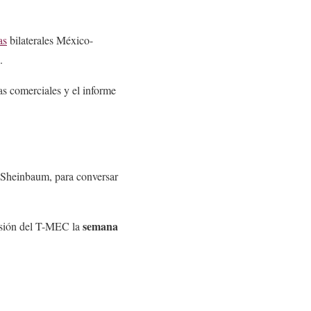
as
bilaterales México-
.
as comerciales y el informe
a Sheinbaum, para conversar
semana
visión del T-MEC la