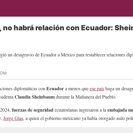
, no habrá relación con Ecuador: Sh
COM
Ecuador
aciones diplomáticas con
a menos que
ese país
haga un desagr
Claudia Sheinbaum
esidenta
durante la Mañanera del Pueblo.
fuerzas de seguridad
embajada me
 2024,
ecuatorianas ingresaron a la
e,
Jorge Glas,
a quien el gobierno mexicano ya había otorgado asilo polí