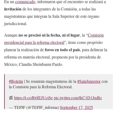
En un
comunicado,
informaron que el encuentro se realizará a
invitación
de los integrantes de la Comisión, a todas las
magistraturas que integran la Sala Superior de este órgano
jurisdiccional.
no se precisó ni la fecha, ni el lugar
Aunque
, la “
Comisión
presidencial para la reforma electoral
”, tiene como propósito
foros en todo el país
planear la realización de
, para delinear la
reforma en materia electoral, propuesta por la presidenta de
México, Claudia Sheinbaum Pardo.
#Boletín
| Se reunirán magistraturas de la
#SalaSuperior
con
la Comisión para la Reforma Electoral.
📰
https://t.co/R6fEJUctSe
pic.twitter.com/lkC1D1JmBz
— TEPJF (@TEPJF_informa)
September 17, 2025