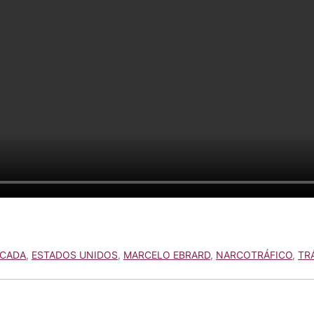
ACADA
,
ESTADOS UNIDOS
,
MARCELO EBRARD
,
NARCOTRÁFICO
,
TR