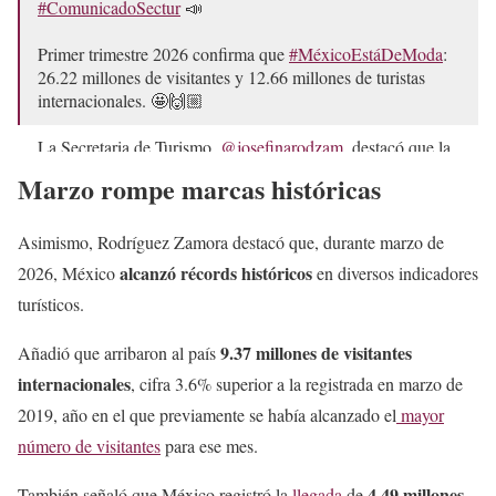
#ComunicadoSectur
📣
Primer trimestre 2026 confirma que
#MéxicoEstáDeModa
:
26.22 millones de visitantes y 12.66 millones de turistas
internacionales. 🤩🙌🏼
La Secretaria de Turismo,
@josefinarodzam
, destacó que la
llegada de visitantes representa un incremento de 10.2%
Marzo rompe marcas históricas
respecto…
pic.twitter.com/ozuon37B13
— SECTUR México (@SECTUR_mx)
May 12, 2026
Asimismo, Rodríguez Zamora destacó que, durante marzo de
alcanzó récords históricos
2026, México
en diversos indicadores
turísticos.
9.37 millones de visitantes
Añadió que arribaron al país
internacionales
, cifra 3.6% superior a la registrada en marzo de
2019, año en el que previamente se había alcanzado el
mayor
número de visitantes
para ese mes.
4.49 millones
También señaló que México registró la
llegada
de