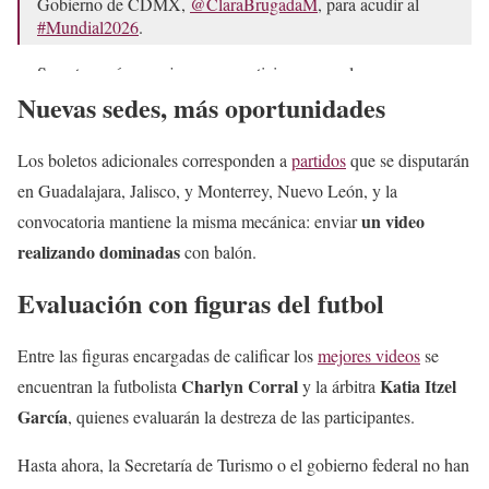
Gobierno de CDMX,
@ClaraBrugadaM
, para acudir al
#Mundial2026
.
Se entregarán a mujeres que participaron en el concurso
de…
pic.twitter.com/ZJyCGOdIUA
Nuevas sedes, más oportunidades
— Once Noticias (@OnceNoticiasTV)
April 24, 2026
Los boletos adicionales corresponden a
partidos
que se disputarán
en Guadalajara, Jalisco, y Monterrey, Nuevo León, y la
un video
convocatoria mantiene la misma mecánica: enviar
realizando dominadas
con balón.
Evaluación con figuras del futbol
Entre las figuras encargadas de calificar los
mejores videos
se
Charlyn Corral
Katia Itzel
encuentran la futbolista
y la árbitra
García
, quienes evaluarán la destreza de las participantes.
Hasta ahora, la Secretaría de Turismo o el gobierno federal no han