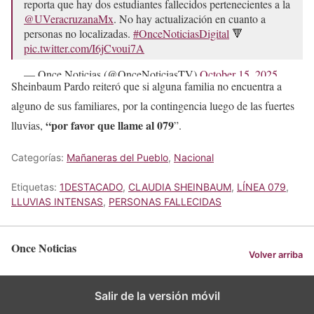
reporta que hay dos estudiantes fallecidos pertenecientes a la
@UVeracruzanaMx
. No hay actualización en cuanto a
personas no localizadas.
#OnceNoticiasDigital
🔻
pic.twitter.com/I6jCvoui7A
— Once Noticias (@OnceNoticiasTV)
October 15, 2025
Sheinbaum Pardo reiteró que si alguna familia no encuentra a
alguno de sus familiares, por la contingencia luego de las fuertes
“por favor que llame al 079
lluvias,
”.
Categorías:
Mañaneras del Pueblo
,
Nacional
Etiquetas:
1DESTACADO
,
CLAUDIA SHEINBAUM
,
LÍNEA 079
,
LLUVIAS INTENSAS
,
PERSONAS FALLECIDAS
Once Noticias
Volver arriba
Salir de la versión móvil