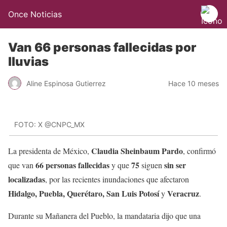
Once Noticias
Van 66 personas fallecidas por
lluvias
Aline Espinosa Gutierrez
Hace 10 meses
FOTO: X @CNPC_MX
Claudia Sheinbaum Pardo
La presidenta de México,
, confirmó
66 personas fallecidas
75
sin ser
que van
y que
siguen
localizadas
, por las recientes inundaciones que afectaron
Hidalgo, Puebla, Querétaro, San Luis Potosí
Veracruz
y
.
Durante su Mañanera del Pueblo, la mandataria dijo que una