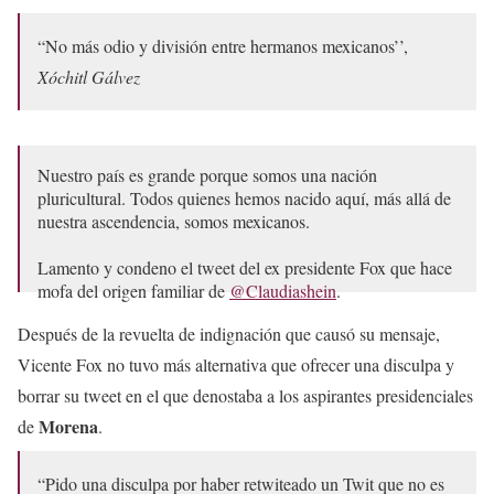
“No más odio y división entre hermanos mexicanos’’,
Xóchitl Gálvez
Nuestro país es grande porque somos una nación
pluricultural. Todos quienes hemos nacido aquí, más allá de
nuestra ascendencia, somos mexicanos.
Lamento y condeno el tweet del ex presidente Fox que hace
mofa del origen familiar de
@Claudiashein
.
Después de la revuelta de indignación que causó su mensaje,
No más odio y división entre…
Vicente Fox no tuvo más alternativa que ofrecer una disculpa y
— Xóchitl Gálvez Ruiz (@XochitlGalvez)
July 22, 2023
borrar su tweet en el que denostaba a los aspirantes presidenciales
Morena
de
.
“Pido una disculpa por haber retwiteado un Twit que no es