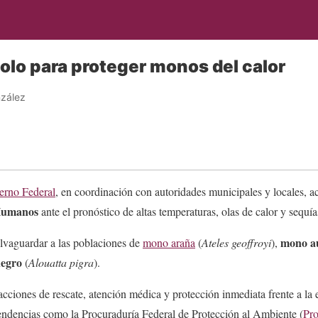
olo para proteger monos del calor
zález
erno Federal
, en coordinación con autoridades municipales y locales, a
 Humanos
ante el pronóstico de altas temperaturas, olas de calor y sequí
mono au
salvaguardar a las poblaciones de
mono araña
(
Ateles geoffroyi
),
negro
(
Alouatta pigra
).
acciones de rescate, atención médica y protección inmediata frente a la 
endencias como la Procuraduría Federal de Protección al Ambiente (
Pro