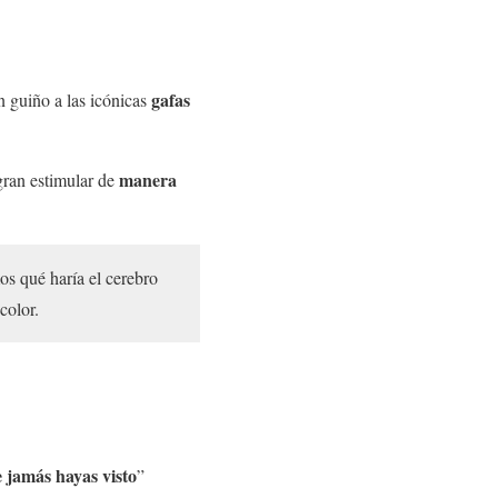
gafas
 guiño a las icónicas
manera
ogran estimular de
os qué haría el cerebro
 color.
e jamás hayas visto
”