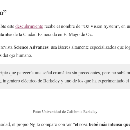
em”
ible este
descubrimiento
recibe el nombre de “Oz Vision System”, en un
itantes
de la Ciudad Esmeralda en El Mago de Oz.
Science Advances
 revista
, usa láseres altamente especializados que l
s
del ojo humano.
cipio que parecería una señal cromática sin precedentes, pero no sabíam
g
, ingeniero eléctrico de Berkeley y uno de los que ha experimentado el
Foto: Universidad de California Berkeley
el rosa bebé más intenso qu
nsidad, el propio Ng lo comparó con ver “