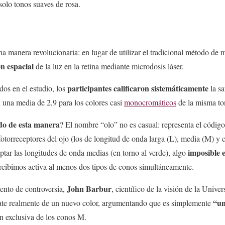
olo tonos suaves de rosa.
a manera revolucionaria: en lugar de utilizar el tradicional método de 
ón espacial
de la luz en la retina mediante microdosis láser.
participantes calificaron sistemáticamente
dos en el estudio, los
la sa
 una media de 2,9 para los colores casi
monocromáticos
de la misma to
do de esta manera
? El nombre “olo” no es casual: representa el código
 fotorreceptores del ojo (los de longitud de onda larga (L), media (M) y co
imposible e
tar las longitudes de onda medias (en torno al verde), algo
ercibimos activa al menos dos tipos de conos simultáneamente.
John Barbur
ento de controversia,
, científico de la visión de la Unive
“un
rate realmente de un nuevo color, argumentando que es simplemente
n exclusiva de los conos M.