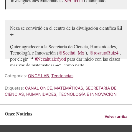
Investigaciones Matemáticas
SECIHTI
Guanajuato.
Neza se convirtió en el centro de la divulgación científica 🧮
➗
Quier agradecer a la Secretaria de Ciencia, Humanidades,
Tecnología e Innovación (
@Secihti_Mx
),
@rosauraRuiz4
,
por elegir 📍
#Nezahualcóyotl
para dar inicio con las clases
masivas de matemáticas ➗🟰, como parte…
pic.twitter.com/rDlU84lms5
Categorías:
ONCE LAB
,
Tendencias
— Adolfo Cerqueda Rebollo (@Adolfo_Cerqueda)
May 8,
2026
Etiquetas:
CANAL ONCE
,
MATEMÁTICAS
,
SECRETARÍA DE
CIENCIAS, HUMANIDADES, TECNOLOGÍA E INNOVACIÓN
Once Noticias
Volver arriba