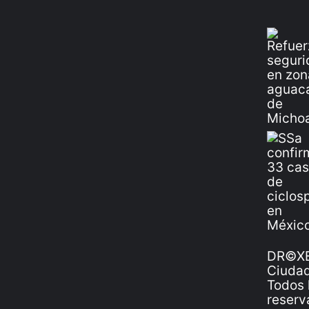
DR©XE
Ciudad
Todos 
reserv