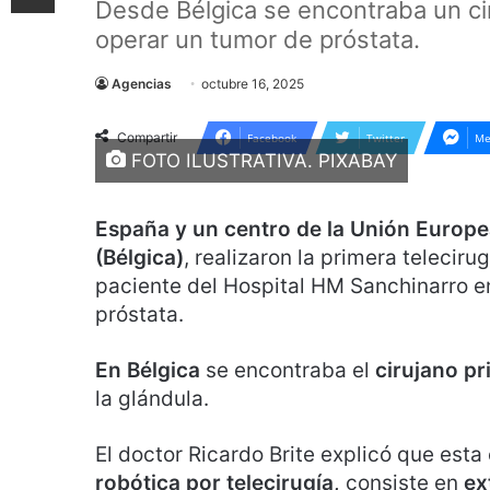
Desde Bélgica se encontraba un ci
operar un tumor de próstata.
Agencias
octubre 16, 2025
Compartir
Facebook
Twitter
Me
FOTO ILUSTRATIVA. PIXABAY
España y un centro de la Unión Europe
(Bélgica)
, realizaron la primera teleciru
paciente del Hospital HM Sanchinarro e
próstata.
En Bélgica
se encontraba el
cirujano pr
la glándula.
El doctor Ricardo Brite explicó que esta
robótica por telecirugía,
consiste en
ex