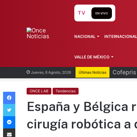
TV
EN VIVO
NACIONAL
INTERNACIONA
VALLE DE MÉXICO
Recorren
Jueves, 6 Agosto, 2026
Últimas Noticias
Facebook
ONCE LAB
Tendencias
España y Bélgica r
Twitter
Messenger
cirugía robótica a 
Compartir vía Email