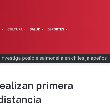
L
CULTURA
SALUD
DEPORTES
 la última ruta de Kimberly Moya
ealizan primera
distancia