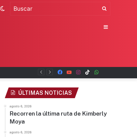
Switch
Buscar
skin
Sidebar
Facebook
YouTube
Instagram
TikTok
WhatsApp
x
ÚLTIMAS NOTICIAS
agosto 6, 2026
Recorren la última ruta de Kimberly
Moya
agosto 6, 2026