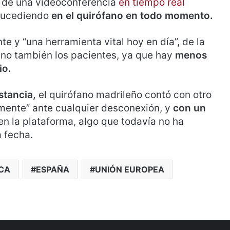
n de una videoconferencia
en tiempo real
 sucediendo
en el quirófano en todo momento.
te y “una herramienta vital hoy en día”, de la
ino también los pacientes, ya que hay
menos
io.
stancia,
el quirófano madrileño contó con otro
amente” ante cualquier desconexión, y
con un
 en la plataforma, algo que todavía no ha
a fecha.
ICA
ESPAÑA
UNIÓN EUROPEA