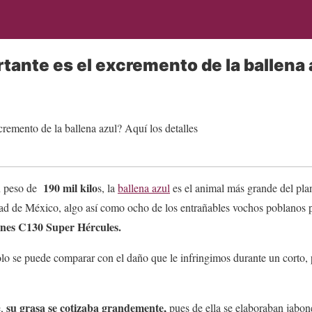
tante es el excremento de la ballena 
190 mil kilo
n peso de
s, la
ballena azul
es el animal más grande del plan
d de México, algo así como ocho de los entrañables vochos poblanos p
iones C130 Super Hércules.
lo se puede comparar con el daño que le infringimos durante un corto, 
su grasa se cotizaba grandemente,
,
pues de ella se elaboraban jabone