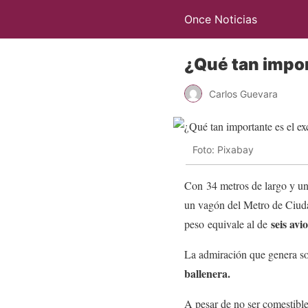
Once Noticias
¿Qué tan impor
Carlos Guevara
Foto: Pixabay
Con 34 metros de largo y u
un vagón del Metro de Ciuda
seis av
peso equivale al de
La admiración que genera so
ballenera.
A pesar de no ser comestible