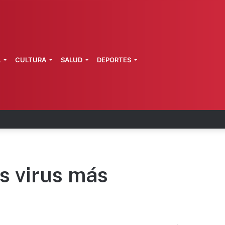
L
CULTURA
SALUD
DEPORTES
 fortalece coordinación sanitaria en los estados
s virus más