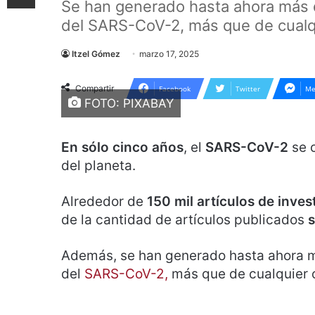
Se han generado hasta ahora más 
del SARS-CoV-2, más que de cualq
Itzel Gómez
marzo 17, 2025
Compartir
Facebook
Twitter
Me
FOTO: PIXABAY
En sólo cinco años
, el
SARS-CoV-2
se c
del planeta.
Alrededor de
150 mil artículos de inves
de la cantidad de artículos publicados
s
Además, se han generado hasta ahora 
del
SARS-CoV-2,
más que de cualquier 