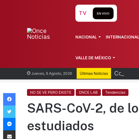
TV
EN VIVO
NACIONAL
INTERNACIONA
VALLE DE MÉXICO
Cofepris
Jueves, 6 Agosto, 2026
Últimas Noticias
Facebook
NO SE VE PERO EXISTE
ONCE LAB
Tendencias
SARS-CoV-2, de lo
Twitter
Messenger
estudiados
Compartir vía Email