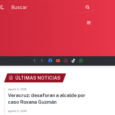
Switch
Buscar
skin
Sidebar
Facebook
YouTube
Instagram
TikTok
WhatsApp
x
ÚLTIMAS NOTICIAS
agosto 5, 2026
Veracruz: desaforan a alcalde por
caso Roxana Guzmán
agosto 5, 2026