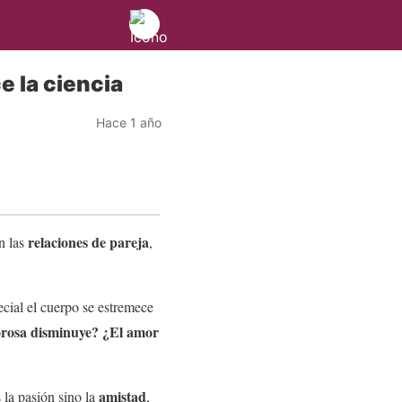
e la ciencia
Hace 1 año
relaciones de pareja
n las
,
cial el cuerpo se estremece
orosa disminuye?
¿El amor
amistad
 la pasión sino la
,