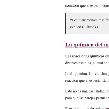
conexión que el experto con
“Los matrimonios más fel
explicó C. Brooks.
La química del 
reacciones químicas
Las
qu
diversos estudios, el cual en
dopamina
oxitocina
La
, la
reacción que el especialist
Esto no es una casualidad, p
para que las parejas permane
Este es el punto de quiere
en