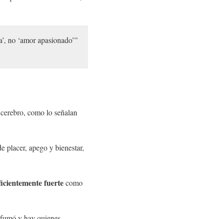
a’, no ‘amor apasionado’”
cerebro, como lo señalan
 placer, apego y bienestar,
ficientemente fuerte
como
.
sfumó y hay quienes