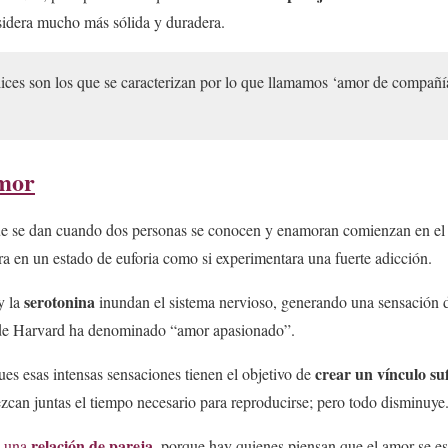
sidera mucho más sólida y duradera.
ices son los que se caracterizan por lo que llamamos ‘amor de compañí
amor
e se dan cuando dos personas se conocen y enamoran comienzan en el 
tra en un estado de euforia como si experimentara una fuerte adicción.
serotonina
y la
inundan el sistema nervioso, generando una sensación de
a de Harvard ha denominado “amor apasionado”.
crear un vínculo su
ues esas intensas sensaciones tienen el objetivo de
zcan juntas el tiempo necesario para reproducirse; pero todo disminuye
relación de pareja
 una
,
porque hay quienes piensan que el amor se e