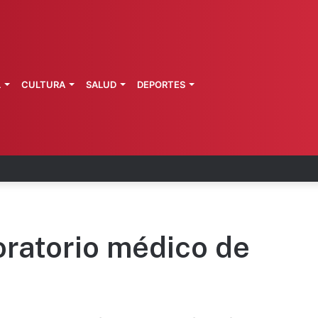
L
CULTURA
SALUD
DEPORTES
 en julio, la más baja en 6 años
ratorio médico de