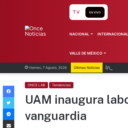
TV
EN VIVO
NACIONAL
INTERNACIONA
VALLE DE MÉXICO
Inflación
Viernes, 7 Agosto, 2026
Últimas Noticias
Facebook
ONCE LAB
Tendencias
UAM inaugura labo
Twitter
Messenger
vanguardia
Compartir vía Email