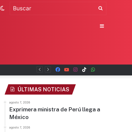
Switch
Buscar
skin
Sidebar
Facebook
YouTube
Instagram
TikTok
WhatsApp
x
ÚLTIMAS NOTICIAS
agosto 7, 2026
Exprimera ministra de Perú llega a
México
agosto 7, 2026