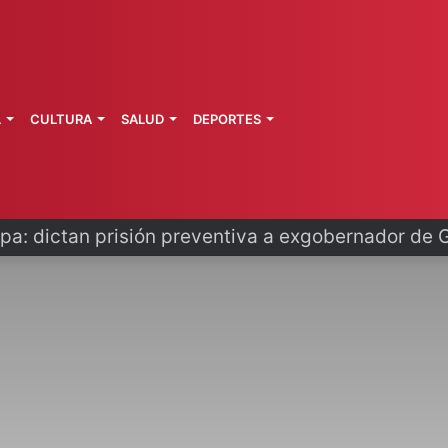
L
CULTURA
SALUD
DEPORTES
o se disculpa tras polémico plan de FIFA