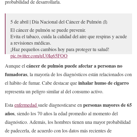
probabilidad de desarrollarla.
5 de abril | Día Nacional del Cáncer de Pulmón 🫁
El cáncer de pulmón se puede prevenir.
Evita el tabaco, cuida la calidad del aire que respiras y acude
a revisiones médicas.
¡Haz pequeños cambios hoy para proteger tu salud!
pic.twitter.com/uU0Iq65FOO
cáncer de pulmón puede afectar a personas no
Aunque el
— Instituto Nacional de Cancerología (@incanMX)
April 5,
2025
fumadoras
, la mayoría de los diagnósticos están relacionados con
inhalar humo de cigarro
el hábito de fumar. Cabe destacar que
representa un peligro similar al del consumo activo.
personas mayores de 65
Esta
enfermedad
suele diagnosticarse en
años
, siendo los 70 años la edad promedio al momento del
diagnóstico. Además, los hombres tienen una mayor probabilidad
de padecerla, de acuerdo con los datos más recientes de