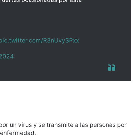
pic.twitter.com/R3nUvySPxx
 2024
r un virus y se transmite a las personas por
a enfermedad.