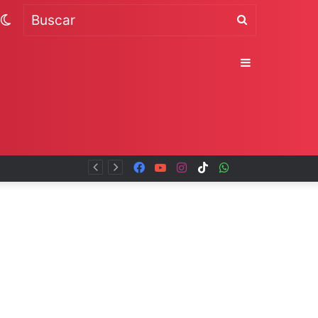
Switch
Buscar
skin
Sidebar
Facebook
YouTube
Instagram
TikTok
WhatsApp
x