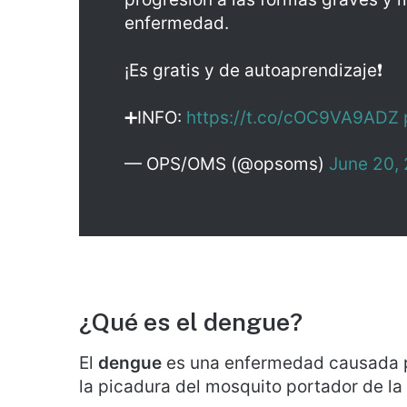
enfermedad.
¡Es gratis y de autoaprendizaje❗️
➕INFO:
https://t.co/cOC9VA9ADZ
— OPS/OMS (@opsoms)
June 20,
¿Qué es el dengue?
El
dengue
es una enfermedad causada po
la picadura del mosquito portador de l