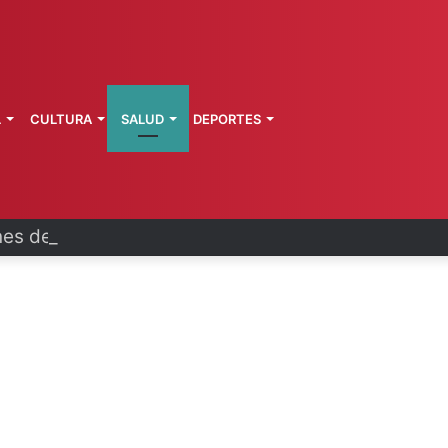
L
CULTURA
SALUD
DEPORTES
es dejarán millonaria derrama en CDMX