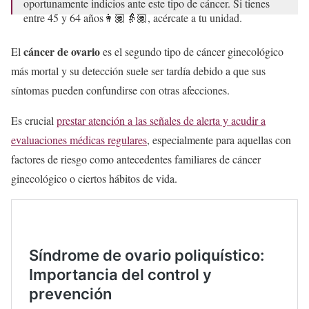
oportunamente indicios ante este tipo de cáncer. Si tienes
entre 45 y 64 años👩🏽👵🏽, acércate a tu unidad.
💠Toma en cuenta si…
pic.twitter.com/EzjJIj95yz
cáncer de ovario
El
es el segundo tipo de cáncer ginecológico
más mortal y su detección suele ser tardía debido a que sus
— Secretaría de Salud de la Ciudad de México
(@SSaludCdMx)
May 8, 2024
síntomas pueden confundirse con otras afecciones.
Es crucial
prestar atención a las señales de alerta y acudir a
evaluaciones médicas regulares
, especialmente para aquellas con
factores de riesgo como antecedentes familiares de cáncer
ginecológico o ciertos hábitos de vida.