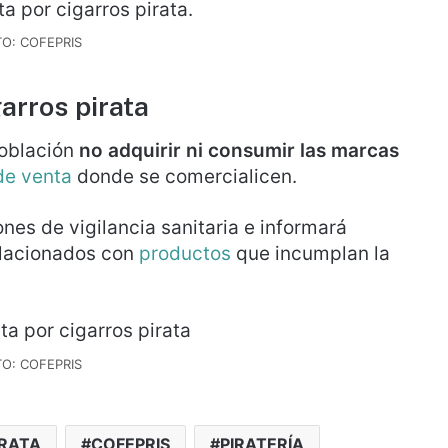
O: COFEPRIS
arros pirata
oblación
no adquirir ni consumir las marcas
de venta
donde se comercialicen.
ones de
vigilancia sanitaria e informará
elacionados con
productos
que incumplan la
O: COFEPRIS
IRATA
COFEPRIS
PIRATERÍA