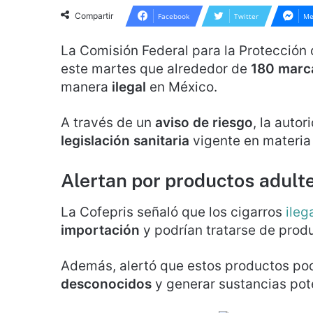
Compartir
Facebook
Twitter
Me
La Comisión Federal para la Protección 
este martes que alrededor de
180 marc
manera
ilegal
en México.
A través de un
aviso de riesgo
, la auto
legislación sanitaria
vigente en materia
Alertan por productos adult
La Cofepris señaló que los cigarros
ileg
importación
y podrían tratarse de produ
Además, alertó que estos productos po
desconocidos
y generar sustancias po