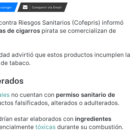
ssenger
Compartir vía Email
contra Riesgos Sanitarios (Cofepris) informó
as de cigarros
pirata se comercializan de
ridad advirtió que estos productos incumplen la
 de tabaco.
erados
ales
no cuentan con
permiso sanitario de
ctos falsificados, alterados o adulterados.
drían estar elaborados con
ingredientes
tencialmente
tóxicas
durante su combustión.