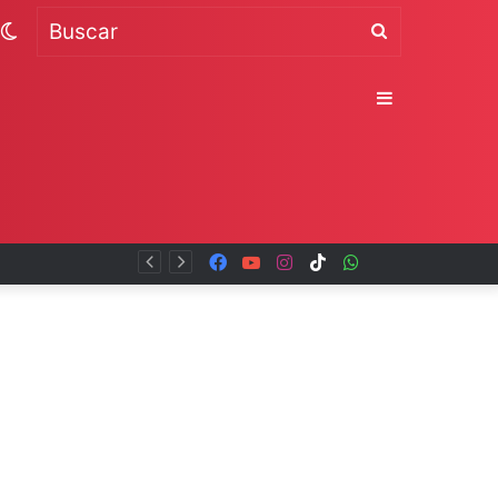
Switch
Buscar
skin
Sidebar
Facebook
YouTube
Instagram
TikTok
WhatsApp
x