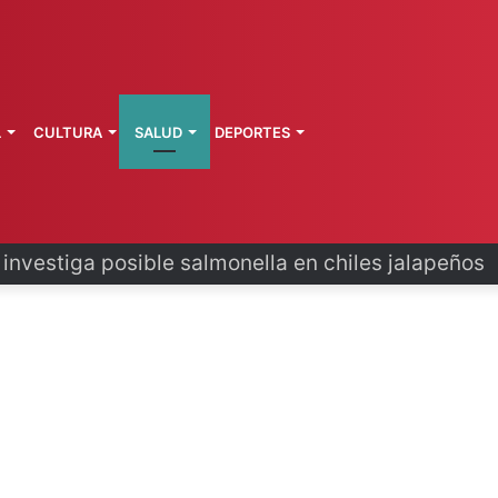
L
CULTURA
SALUD
DEPORTES
 la última ruta de Kimberly Moya