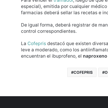
Para vender el
tramadol
, luego de que e
especial), emitida por cualquier médico 
farmacias deberá sellar las recetas e ind
De igual forma, deberá registrar de man
control correspondientes.
La
Cofepris
destacó que existen diversas
leve a moderado, como los antiinflamat
encuentran el ibuprofeno, el
naproxeno
COFEPRIS
O