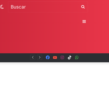
Switch
Buscar
skin
Sidebar
Facebook
YouTube
Instagram
TikTok
WhatsApp
x