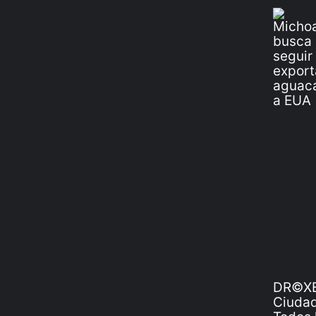
DR©XE
Ciudad