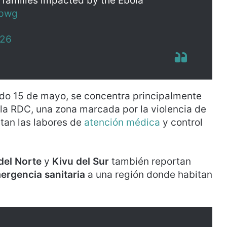
 families impacted by the Ebola
tpwg
026
ado 15 de mayo, se concentra principalmente
e la RDC, una zona marcada por la violencia de
ltan las labores de
atención médica
y control
del Norte
y
Kivu del Sur
también reportan
ergencia sanitaria
a una región donde habitan