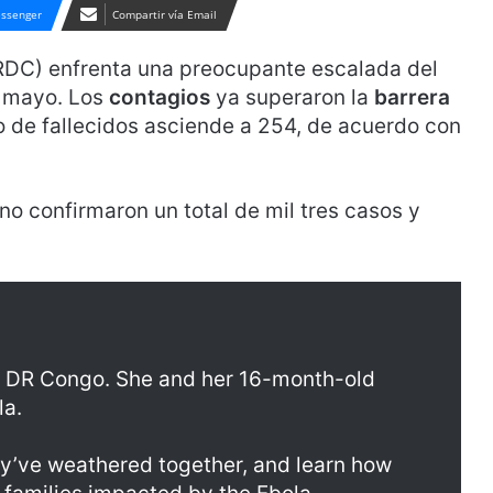
ssenger
Compartir vía Email
RDC) enfrenta una preocupante escalada del
e mayo. Los
contagios
ya superaron la
barrera
o de fallecidos asciende a 254, de acuerdo con
no confirmaron un total de mil tres casos y
 in DR Congo. She and her 16-month-old
la.
y’ve weathered together, and learn how