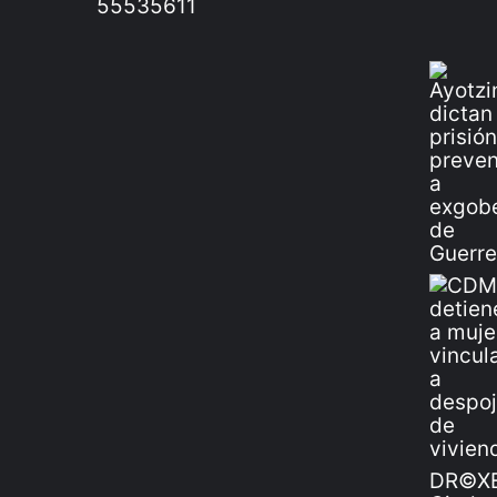
55535611
DR©XE