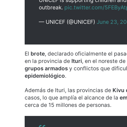
UNICEF is supporting children and
outbreak.
pic.twitter.com/5FEByA
— UNICEF (@UNICEF)
June 23, 2
El
brote
, declarado oficialmente el pas
en la provincia de
Ituri
, en el noreste d
grupos armados
y conflictos que dificu
epidemiológico
.
Además de Ituri, las provincias de
Kivu 
casos, lo que amplía el alcance de la
em
cerca de 15 millones de personas.