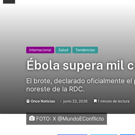
Internacional
Salud
Tendencias
Ébola supera mil 
El brote, declarado oficialmente el
noreste de la RDC.
Once Noticias
junio 23, 2026
1 minuto de lectura
FOTO: X @MundoEConflicto