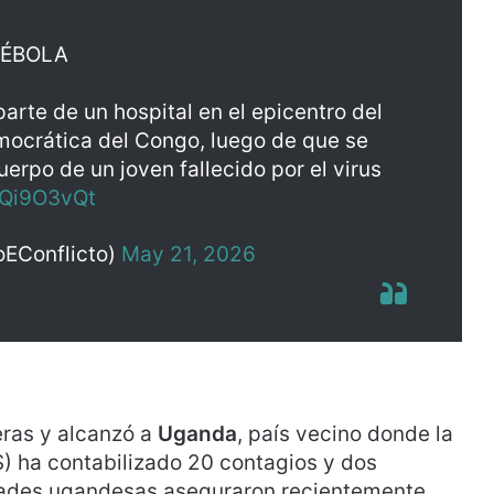
L ÉBOLA
arte de un hospital en el epicentro del
mocrática del Congo, luego de que se
cuerpo de un joven fallecido por el virus
RQi9O3vQt
EConflicto)
May 21, 2026
eras y alcanzó a
Uganda
, país vecino donde la
) ha contabilizado 20 contagios y dos
idades ugandesas aseguraron recientemente