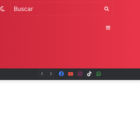
Switch
Buscar
skin
Sidebar
Facebook
YouTube
Instagram
TikTok
WhatsApp
x