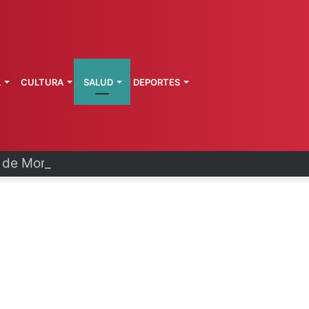
L
CULTURA
SALUD
DEPORTES
a de Morelos investiga explosión de pipa