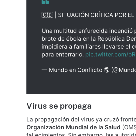
🇨🇩 | SITUACIÓN CRÍTICA POR E
Una multitud enfurecida incendió p
brote de ébola en la República De
impidiera a familiares llevarse el 
para enterrarlo.
pic.twitter.com/o
— Mundo en Conflicto 🌎 (@Mundo
Virus se propaga
La propagación del virus ya cruzó front
Organización Mundial de la Salud
(OMS
fallecimientos. Sin embargo, las autor