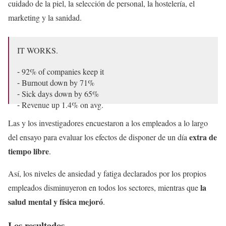
cuidado de la piel, la selección de personal, la hostelería, el
marketing y la sanidad.
IT WORKS.
⁃ 92% of companies keep it
⁃ Burnout down by 71%
⁃ Sick days down by 65%
⁃ Revenue up 1.4% on avg.
Las y los investigadores encuestaron a los empleados a lo largo
No question about it – the UK’s 4-day week trial was a
extra de
del ensayo para evaluar los efectos de disponer de un día
𝙝𝙪𝙜𝙚 success.
tiempo libre
.
It’s time for the 4-day week to go mainstream.
#4DayWeek
pic.twitter.com/gVTnqDeLrH
Así, los niveles de ansiedad y fatiga declarados por los propios
la
empleados disminuyeron en todos los sectores, mientras que
— 4 Day Week Campaign (@4Day_Week)
February 21,
2023
salud mental y física mejoró
.
Los resultados