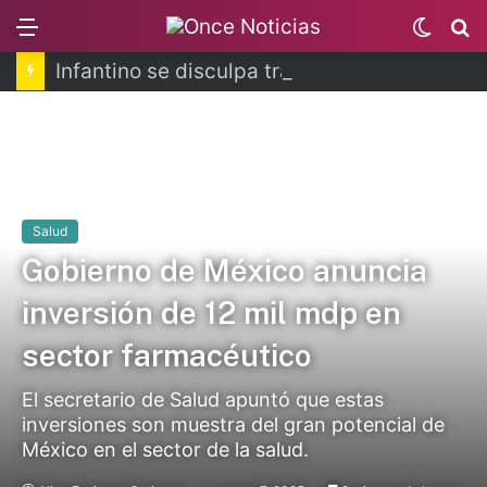
Menu
Switch
B
skin
Infantino se disculpa tras polémico plan de FIFA
Salud
Gobierno de México anuncia
inversión de 12 mil mdp en
sector farmacéutico
El secretario de Salud apuntó que estas
inversiones son muestra del gran potencial de
México en el sector de la salud.