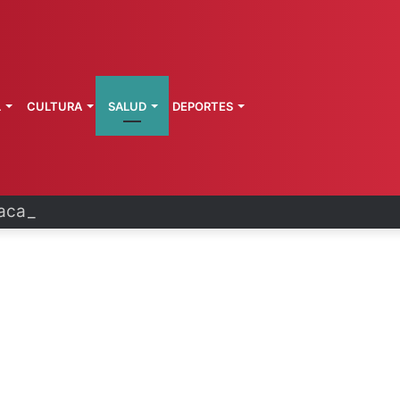
L
CULTURA
SALUD
DEPORTES
ca: explosión de pipa deja 20 heridos