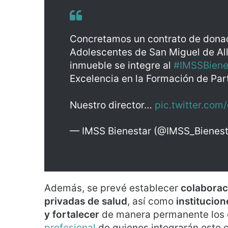
Concretamos un contrato de donaci
Adolescentes de San Miguel de Al
inmueble se integre al
#IMSSBiene
Excelencia en la Formación de Par
Nuestro director…
pic.twitter.com
— IMSS Bienestar (@IMSS_Bienes
Además, se prevé establecer
colaborac
privadas de salud
, así como
institucio
y fortalecer
de manera permanente los 
profesional
de quienes integrarán este c