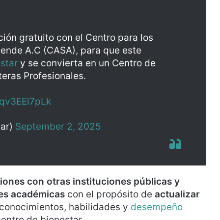
ón gratuito con el Centro para los
lende A.C (CASA), para que este
star
y se convierta en un Centro de
teras Profesionales.
/qv3EEl7pLk
tar)
September 2, 2025
iones con otras instituciones públicas y
nes académicas
con el propósito de
actualizar
conocimientos, habilidades y
desempeño
entro de bienestar.