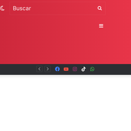
Switch
Buscar
skin
Sidebar
Facebook
YouTube
Instagram
TikTok
WhatsApp
x