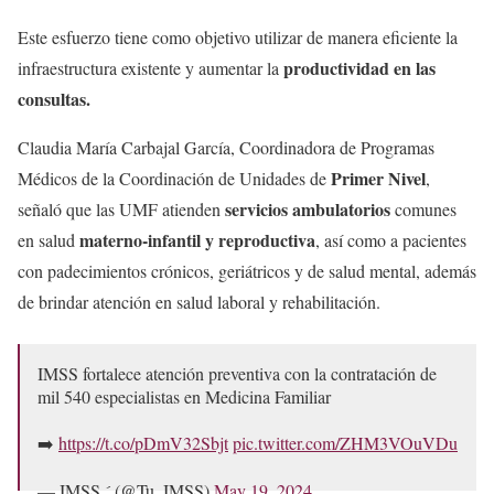
Este esfuerzo tiene como objetivo utilizar de manera eficiente la
productividad en las
infraestructura existente y aumentar la
consultas.
Claudia María Carbajal García, Coordinadora de Programas
Primer Nivel
Médicos de la Coordinación de Unidades de
,
servicios ambulatorios
señaló que las UMF atienden
comunes
materno-infantil y reproductiva
en salud
, así como a pacientes
con padecimientos crónicos, geriátricos y de salud mental, además
de brindar atención en salud laboral y rehabilitación.
IMSS fortalece atención preventiva con la contratación de
mil 540 especialistas en Medicina Familiar
➡️
https://t.co/pDmV32Sbjt
pic.twitter.com/ZHM3VOuVDu
— IMSS  (@Tu_IMSS)
May 19, 2024