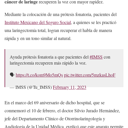
cáncer de laringe
recuperen la voz con mayor rapidez.
Mediante la colocación de una prótesis fonatoria, pacientes del
Instituto Mexicano del Seguro Social
, a quienes se les practicó
una laringectomía total, logran recuperar el habla de manera
rápida y en un tono similar al natural.
Ayuda prótesis fonatoria a que pacientes del
#IMSS
con
laringectomía recuperen más rápido la voz.
🗣️
https://t.co/kom9Mo5mQs
pic.twitter.com/5mzkasLhoF
— IMSS (@Tu_IMSS)
February 11, 2023
En el marco del 69 aniversario de dicho hospital, que se
conmemoró el 10 de febrero, el doctor Silvio Jurado Hernández,
jefe del Departamento Clínico de Otorrinolaringología y
Audiología de la Unidad Médica, explicó que este aparato permite