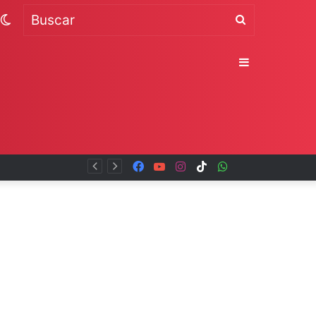
Switch
Buscar
skin
Sidebar
Facebook
YouTube
Instagram
TikTok
WhatsApp
x