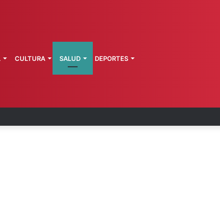
L
CULTURA
SALUD
DEPORTES
a de Morelos investiga explosión de pipa