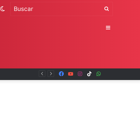
Switch
Buscar
skin
Sidebar
Facebook
YouTube
Instagram
TikTok
WhatsApp
x