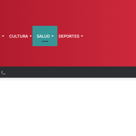
L
CULTURA
SALUD
DEPORTES
a cervecera destaca aportes al país